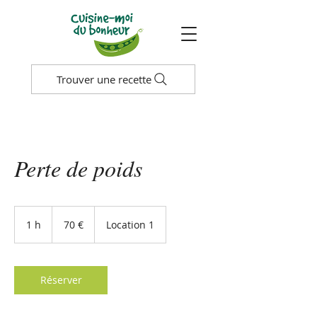
Trouver une recette
Perte de poids
70 euros
1 h
1
70 €
Location 1
Réserver