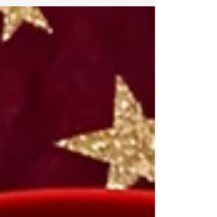
ordinaire en moment rigolo et savoureux.
Ingrédients (pour 4 petites pizzas) 4 pains
naan (mini ou normaux, au choix) 1 petit
pot de sauce tomate 200 g de mozzarella
râpée Tomates cerises Basilic frais Un peu
d’huile d’olive (optionnel) Étapes super
faciles (à faire ensemble !) Étaler la sauce
→ Étaler une belle cu