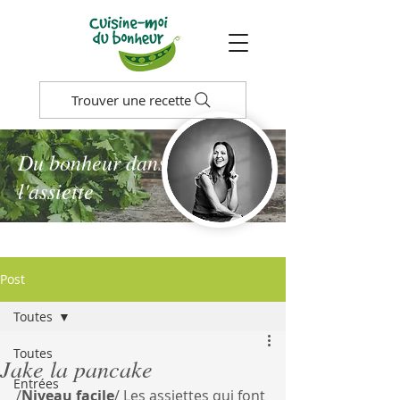
Trouver une recette
Du bonheur dans
l'assiette
Post
Toutes
Toutes
Jake la pancake
Entrées
/
Niveau facile
/ Les assiettes qui font 