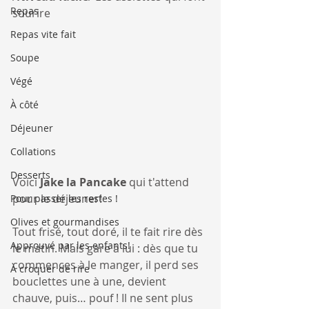
Repas
sourire
Repas vite fait
Soupe
Végé
À côté
Déjeuner
Collations
Desserts
Voici 
Jake la Pancake
 qui t'attend 
pour le déjeuner!
Pour passer les restes !
Olives et gourmandises
Tout frisé, tout doré, il te fait rire dès 
Approuvé par les enfants!
le matin. Mais gare à lui : dès que tu 
commences à le manger, il perd ses 
À croquer de rire
bouclettes une à une, devient 
chauve, puis… pouf ! Il ne sent plus 