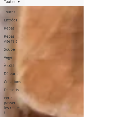
Toutes
Toutes
Entrées
Repas
Repas
vite fait
Soupe
Végé
À côté
Déjeuner
Collations
Desserts
Pour
passer
les restes
!