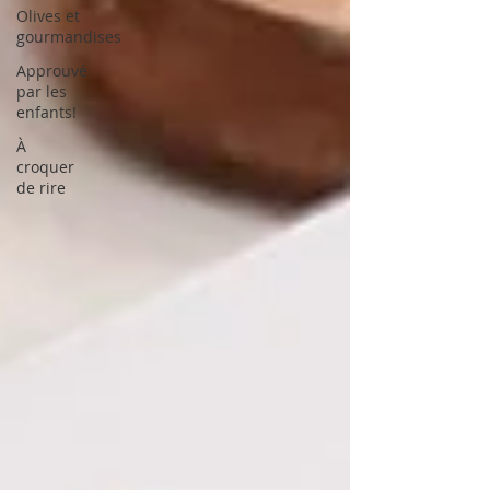
Olives et
gourmandises
Approuvé
par les
enfants!
À
croquer
de rire