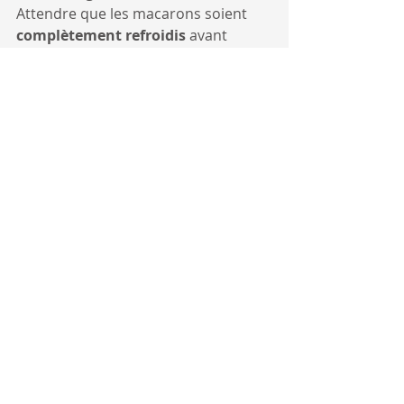
Attendre que les macarons soient 
complètement refroidis
 avant 
d'ajouter la crème au centre.
Note : Conserver les macarons dans 
un contenant hermétique au frigo
Et n'oubliez pas...
En tout temps, n'hésitez pas à 
visionner à nouveau la vidéo 
Tasty
, 
c'est tellement bien expliqué qu'on 
ne peut pas vraiment se tromper !
https://www.facebook.com/cuisinebonheu
r