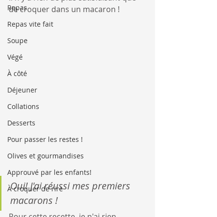
Repas
de croquer dans un macaron !
Repas vite fait
Soupe
Végé
À côté
Déjeuner
Collations
Desserts
Pour passer les restes !
Olives et gourmandises
Approuvé par les enfants!
Oui! J'ai réussi mes premiers 
À croquer de rire
macarons !
Pour cette recette, je n'ai rien 