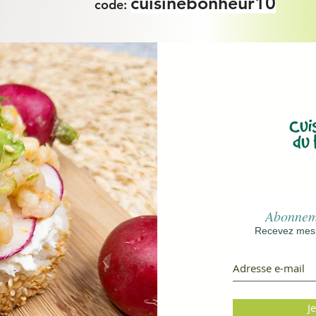
cuisinebonheur10
code:
Abonneme
Recevez mes r
J