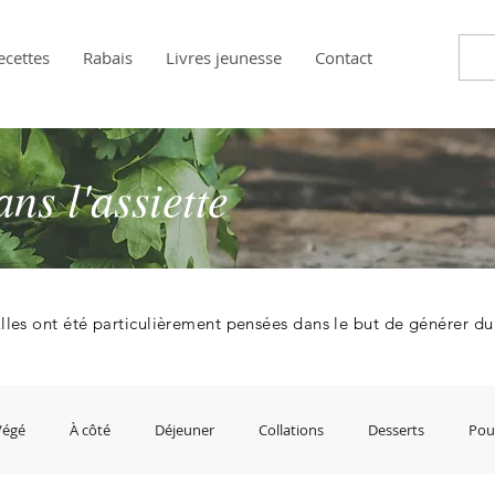
ecettes
Rabais
Livres jeunesse
Contact
s l'assiette
lles ont été particulièrement pensées dans le but de générer d
Végé
À côté
Déjeuner
Collations
Desserts
Pour