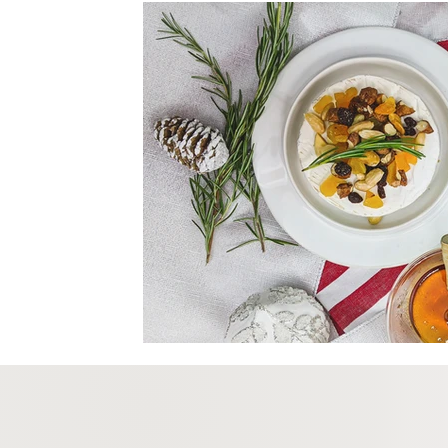
Olives et gourmandises
Approuvé par les enfants!
À croq