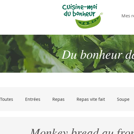
Mes r
Du bonheur dan
Toutes
Entrées
Repas
Repas vite fait
Soupe
Desserts
Pour passer les restes !
Olives et gourm
Monkey bread au fro