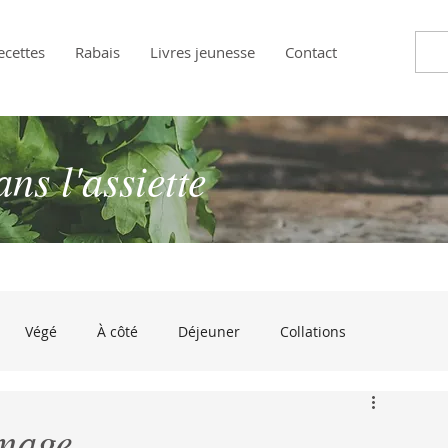
ecettes
Rabais
Livres jeunesse
Contact
s l'assiette
Végé
À côté
Déjeuner
Collations
andises
Approuvé par les enfants!
À croquer de rire
mage