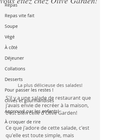
vous étiez chez Olive Garden!
Repas
Repas vite fait
Soupe
Végé
À côté
Déjeuner
Collations
Desserts
La plus délicieuse des salades!
Pour passer les restes !
S'il y a une salade de restaurant que 
Olives et gourmandises
j'avais envie de recréer à la maison, 
Approuvé par les enfants!
c'est bien celle d'Olive Garden! 
À croquer de rire
Ce que j'adore de cette salade, c'est 
qu'elle est toute simple, mais 