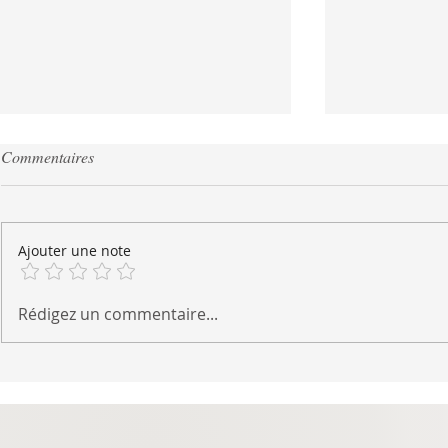
Commentaires
Ajouter une note
Salade croquante de haricots
Sauces d'ac
Rédigez un commentaire...
verts et pois mange-tout
fondue chinoi