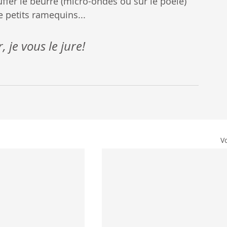
fer le beurre (micro-ondes ou sur le poêle) 
e petits ramequins...
je vous le jure!
Vo