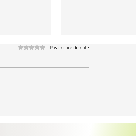
Noté 0 étoile sur 5.
Pas encore de note
compagnement pour
Champignons sautés à l'aneth 
se
moutarde à l'ancienne