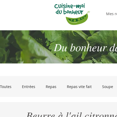
Mes r
Du bonheur dan
Toutes
Entrées
Repas
Repas vite fait
Soupe
Desserts
Pour passer les restes !
Olives et gourm
Beurre à l'ail citronn