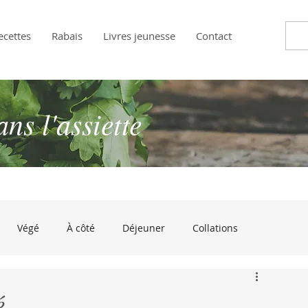
ecettes
Rabais
Livres jeunesse
Contact
s l'assiette
Végé
À côté
Déjeuner
Collations
andises
Approuvé par les enfants!
À croquer de rire
é