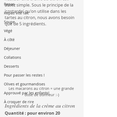
Repas
assez simple. Sous le principe de la 
'costarde' qu'on utilise dans les 
Repas vite fait
tartes au citron, nous avons besoin 
Soupe
que de 5 ingrédients.
Végé
À côté
Déjeuner
Collations
Desserts
Pour passer les restes !
Olives et gourmandises
Les macarons au citron = une grande 
Approuvé par les enfants!
dose de bonheur :-)
À croquer de rire
Ingrédients de la crème au citron 
Quantité : pour environ 20 