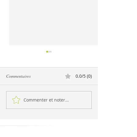
Commentaires
0.0/5 (0)
Commenter et noter...
Sauces d'accompagnement
Fudge facile aux n
pour fondue chinoise
Grenoble