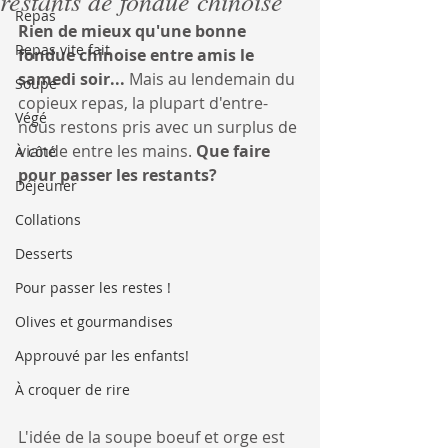
restants de fondue chinoise
Repas
Rien de mieux qu'une bonne 
Repas vite fait
fondue chinoise entre amis le 
samedi soir...
 Mais au lendemain du 
Soupe
copieux repas, la plupart d'entre-
Végé
nous restons pris avec un surplus de 
viande entre les mains. 
Que faire 
À côté
pour passer les restants?
Déjeuner
Collations
Desserts
Pour passer les restes !
Olives et gourmandises
Approuvé par les enfants!
À croquer de rire
L'idée de la soupe boeuf et orge est 