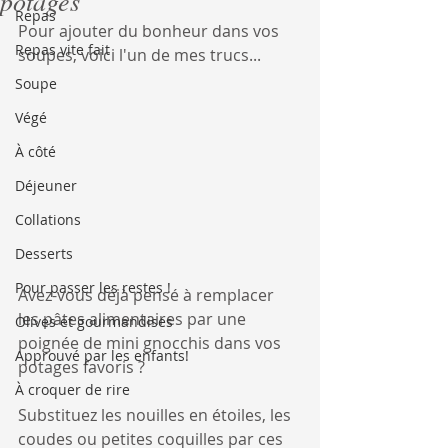
potages
Repas
Pour ajouter du bonheur dans vos 
Repas vite fait
soupes, voici l'un de mes trucs...
Soupe
Végé
À côté
Déjeuner
Collations
Desserts
Pour passer les restes !
Avez-vous déjà pensé à remplacer 
les pâtes alimentaires par une 
Olives et gourmandises
poignée de mini gnocchis dans vos 
Approuvé par les enfants!
potages favoris ? 
À croquer de rire
Substituez les nouilles en étoiles, les 
coudes ou petites coquilles par ces 