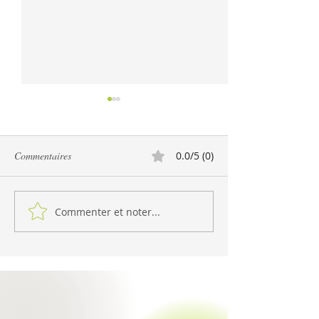
Commentaires
0.0/5 (0)
Potage d'hiver
Commenter et noter...
Potage à la patate douce et
aux carottes