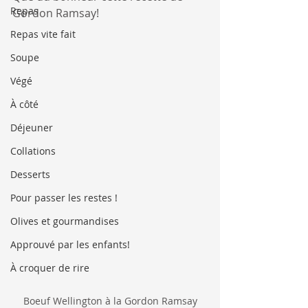
Repas
Gordon Ramsay!
Repas vite fait
Soupe
Végé
À côté
Déjeuner
Collations
Desserts
Pour passer les restes !
Olives et gourmandises
Approuvé par les enfants!
À croquer de rire
Boeuf Wellington à la Gordon Ramsay