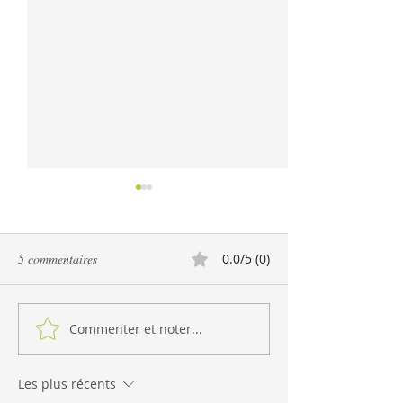
5 commentaires
0.0/5 (0)
Commenter et noter...
Courge Butternut farcie au
Salade de pâtes au
riz mexicain
bocconcini et pest
Les plus récents