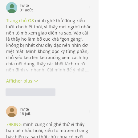
Invité
01 août
Trang chủ O8
 mình ghé thử đúng kiểu 
lướt cho biết thôi, vì thấy mọi người nhắc 
nên tò mò xem giao diện ra sao. Vào cái 
là thấy họ làm bố cục khá “gọn gàng”, 
không bị nhét chữ dày đặc nên nhìn đỡ 
mệt mắt. Mình không đọc kỹ từng phần, 
chủ yếu kéo lên kéo xuống xem cách họ 
chia nội dung, thấy các khối tách ra rõ 
nên định vị nhanh. Cái mình để ý nhất…
Afficher plus
J'aime
Répondre
Invité
18 juil.
79KING
 mình cũng chỉ ghé thử vì thấy 
bạn bè nhắc hoài, kiểu tò mò xem trang 
bày biện ra sao thôi chứ chưa có ngồi 