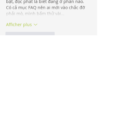
bật, đọc phát là biết đang ở phần nào. 
Có cả mục FAQ nên ai mới vào chắc đỡ 
phải mò, mình bấm thử vài…
Afficher plus
J'aime
Répondre
Invité
09 juil.
XX88
 mình mới ghé thử vì thấy bạn bè 
nhắc hoài, kiểu vào xem giao diện ra sao 
thôi chứ không có thời gian ngồi nghiên 
cứu kèo. Ấn tượng đầu là trang nhìn khá 
“thoáng”, chia nhóm nội dung rõ nên 
lướt nhanh vẫn nắm được mình đang ở 
mục nào. Mình thích nhất là phần thể 
thao nhìn gọn gàng, có cảm giác họ gom 
nhiều giải đấu nhưng không làm rối mắt, 
kéo xuống vẫn dễ theo…
Afficher plus