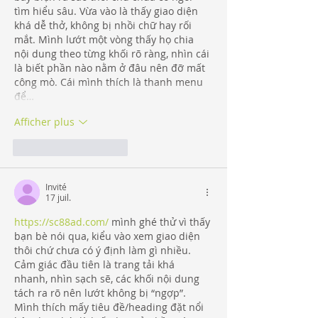
tìm hiểu sâu. Vừa vào là thấy giao diện 
khá dễ thở, không bị nhồi chữ hay rối 
mắt. Mình lướt một vòng thấy họ chia 
nội dung theo từng khối rõ ràng, nhìn cái 
là biết phần nào nằm ở đâu nên đỡ mất 
công mò. Cái mình thích là thanh menu 
để…
Afficher plus
J'aime
Répondre
Invité
17 juil.
https://sc88ad.com/
 mình ghé thử vì thấy 
bạn bè nói qua, kiểu vào xem giao diện 
thôi chứ chưa có ý định làm gì nhiều. 
Cảm giác đầu tiên là trang tải khá 
nhanh, nhìn sạch sẽ, các khối nội dung 
tách ra rõ nên lướt không bị “ngợp”. 
Mình thích mấy tiêu đề/heading đặt nổi 