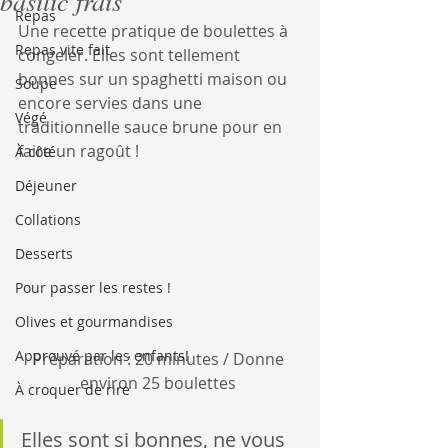
basilic frais
Repas
Une recette pratique de boulettes à 
Repas vite fait
congeler. Elles sont tellement 
bonnes sur un spaghetti maison ou 
Soupe
encore servies dans une 
Végé
traditionnelle sauce brune pour en 
faire un ragoût !
À côté
Déjeuner
Collations
Desserts
Pour passer les restes !
Olives et gourmandises
Approuvé par les enfants!
Préparation : 20 minutes / Donne 
environ 25 boulettes 
À croquer de rire
Elles sont si bonnes, ne vous 