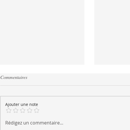
Commentaires
Ajouter une note
Salade italienne, comme si vous
Tacos aux cre
Rédigez un commentaire...
étiez chez Olive Garden!
citron