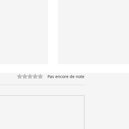
Noté 0 étoile sur 5.
Pas encore de note
vettes au cumin et
Trempette chaude au fromage 
aux oignons caramélisés