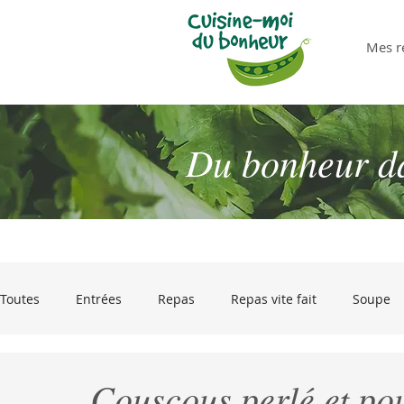
Mes r
Du bonheur dan
Toutes
Entrées
Repas
Repas vite fait
Soupe
Desserts
Pour passer les restes !
Olives et gourm
Couscous perlé et po