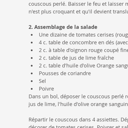
couscous perlé. Baisser le feu et laisser
n'est plus croquant et qu'il devient transl
2. Assemblage de la salade
Une dizaine de tomates cerises (rou
4 c. table de concombre en dés (avec
2 c. à table d'oignon rouge coupé fi
2 c. table de jus de lime fraîche
2 c. table d'huile d'olive Orange san
Pousses de coriandre
Sel
Poivre
Dans un bol, déposer le couscous perlé re
jus de lime, l'huile d'olive orange sanguin
Répartir le couscous dans 4 assiettes. D
décorer de tomates cerises. Poivrer et sal