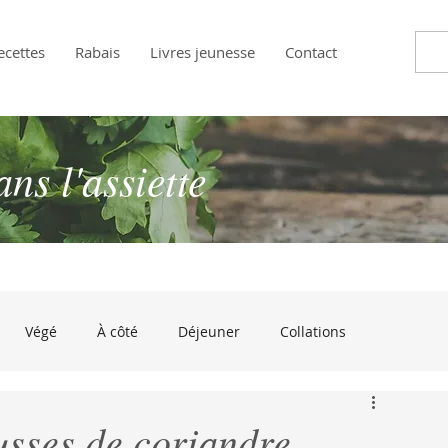
ecettes
Rabais
Livres jeunesse
Contact
s l'assiette
Végé
À côté
Déjeuner
Collations
andises
Approuvé par les enfants!
À croquer de rire
usses de coriandre