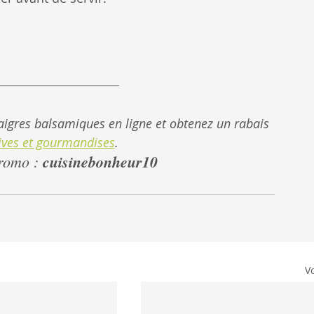
aigres balsamiques en ligne et obtenez un rabais 
ives et gourmandises
.
romo : 
cuisinebonheur10
Vo