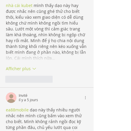
nhà cái kubet
 mình thấy dạo này hay 
được nhắc nên cũng ghé thử cho biết 
thôi, kiểu vào xem giao diện có dễ dùng 
không chứ mình không ngồi tìm hiểu 
sâu. Lướt một vòng thì cảm giác trang 
làm khá thoáng, nhìn không bị ngộp chữ 
hay rối mắt. Mình để ý họ chia nội dung 
thành từng khối riêng nên kéo xuống vẫn 
biết mình đang ở phần nào, không bị lẫn 
lộn. Cái mình thích nữa…
Afficher plus
J'aime
Répondre
Invité
il y a 5 jours
ea88mobile
 dạo này thấy nhiều người 
nhắc nên mình cũng bấm vào xem thử 
cho biết. Mình không rảnh ngồi đọc kỹ 
từng phần đâu, chủ yếu lướt qua coi 