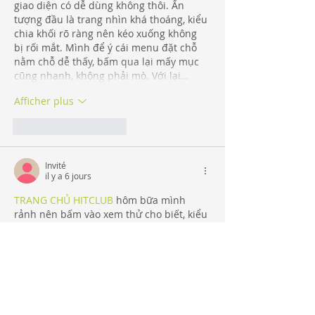
giao diện có dễ dùng không thôi. Ấn 
tượng đầu là trang nhìn khá thoáng, kiểu 
chia khối rõ ràng nên kéo xuống không 
bị rối mắt. Mình để ý cái menu đặt chỗ 
nằm chỗ dễ thấy, bấm qua lại mấy mục 
cũng nhanh, không phải mò. Với lại…
Afficher plus
J'aime
Répondre
Invité
il y a 6 jours
TRANG CHỦ HITCLUB
 hôm bữa mình 
rảnh nên bấm vào xem thử cho biết, kiểu 
chỉ lướt qua giao diện chứ không ngồi 
đọc kỹ hay làm gì nhiều. Cảm giác đầu 
tiên là trang nhìn khá thoáng, bố cục 
chia khối rõ ràng nên mắt bắt nhịp 
nhanh, không bị rối khi kéo xuống. Mình 
để ý cái menu đặt chỗ dễ thấy, chuyển 
qua lại mấy mục cũng nhanh, không 