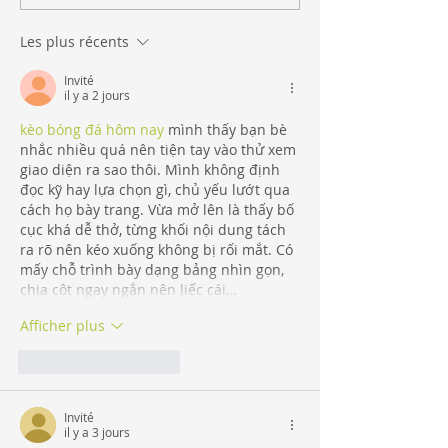
Les plus récents
Invité
il y a 2 jours
kèo bóng đá hôm nay
 mình thấy bạn bè 
nhắc nhiều quá nên tiện tay vào thử xem 
giao diện ra sao thôi. Mình không định 
đọc kỹ hay lựa chọn gì, chủ yếu lướt qua 
cách họ bày trang. Vừa mở lên là thấy bố 
cục khá dễ thở, từng khối nội dung tách 
ra rõ nên kéo xuống không bị rối mắt. Có 
mấy chỗ trình bày dạng bảng nhìn gọn, 
chia cột ngay ngắn nên liếc cái…
Afficher plus
J'aime
Répondre
Invité
il y a 3 jours