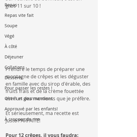
Repas
gros 11 sur 10 !
Repas vite fait
Soupe
Végé
À côté
Déjeuner
Collations
Prendre le temps de préparer une 
montagne de crêpes et les déguster 
Desserts
en famille avec du sirop d'érable, des 
Pour passer les restes !
fruits frais et de la crème fouettée 
est l'un des moments que je préfère.
Olives et gourmandises
Approuvé par les enfants!
Et sérieusement, ma recette est 
À croquer de rire
juste PARFAITE!
Pour 12 crêpes, il vous faudra: