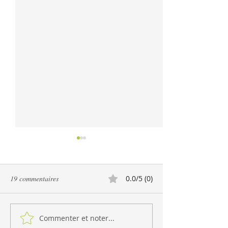
19 commentaires
0.0/5 (0)
Le Père Pancake
Pizza sur pain Naan
Commenter et noter...