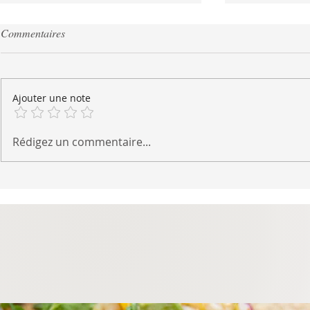
Commentaires
Ajouter une note
Tacos aux crevettes au cumin et
Salade de qui
Rédigez un commentaire...
citron
mangue