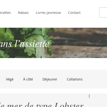
ecettes
Rabais
Livres jeunesse
Contact
s l'assiette
Végé
À côté
Déjeuner
Collations
andises
Approuvé par les enfants!
À croquer de rire
 de mer de type Lobster