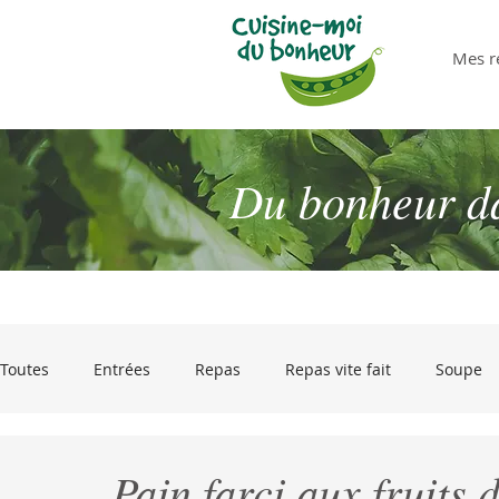
Mes r
Du bonheur dan
Toutes
Entrées
Repas
Repas vite fait
Soupe
Desserts
Pour passer les restes !
Olives et gourm
Pain farci aux fruits