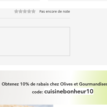
Noté 0 étoile sur 5.
Pas encore de note
noa Chipotle à la
Courge Butternut farcie au riz
mexicain
Obtenez 10% de rabais chez Olives et Gourmandises
cuisinebonheur10
code: