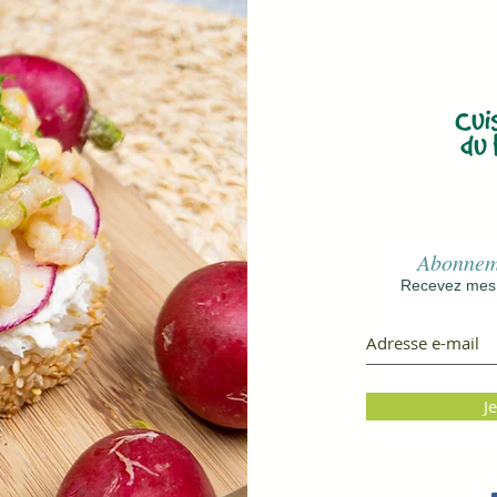
Abonneme
Recevez mes r
J