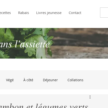
ecettes
Rabais
Livres jeunesse
Contact
s l'assiette
Végé
À côté
Déjeuner
Collations
andises
Approuvé par les enfants!
À croquer de rire
ambon et légumes verts