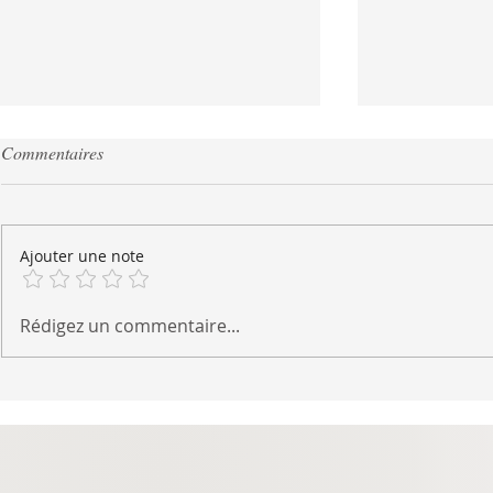
Commentaires
Ajouter une note
Tacos aux crevettes au cumin et
Trempette ch
Rédigez un commentaire...
citron
aux oignons 