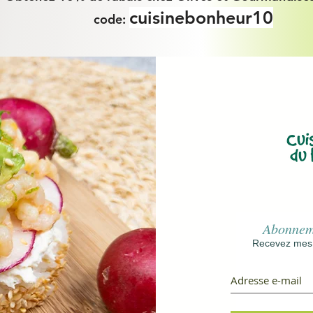
cuisinebonheur10
code:
Abonneme
Recevez mes r