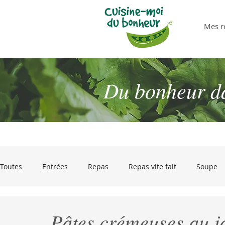
Mes r
Du bonheur dan
Toutes
Entrées
Repas
Repas vite fait
Soupe
Desserts
Pour passer les restes !
Olives et gourm
Pâtes crémeuses au j