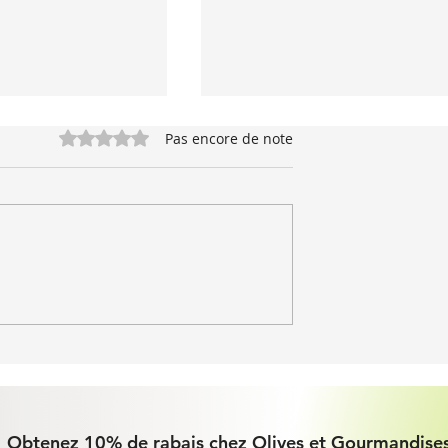
Noté 0 étoile sur 5.
Pas encore de note
Pizza sur pain Naan
aude au fromage et
caramélisés
Obtenez 10% de rabais chez Olives et Gourmandises