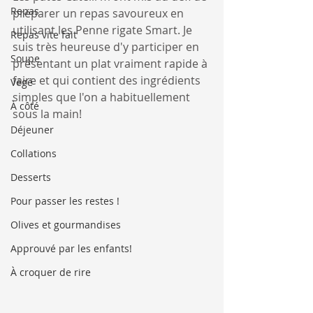
Repas
préparer un repas savoureux en 
utilisant les Penne rigate Smart. Je 
Repas vite fait
suis très heureuse d'y participer en 
Soupe
présentant un plat vraiment rapide à 
faire et qui contient des ingrédients 
Végé
simples que l'on a habituellement 
À côté
sous la main!
Déjeuner
Collations
Desserts
Pour passer les restes !
Olives et gourmandises
Approuvé par les enfants!
À croquer de rire