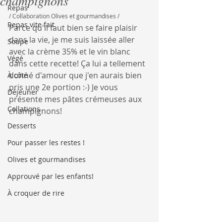
champignons
Repas
/ Collaboration Olives et gourmandises /
Repas vite fait
Parce qu'il faut bien se faire plaisir 
dans la vie, je me suis laissée aller 
Soupe
avec la crème 35% et le vin blanc 
Végé
dans cette recette! Ça lui a tellement 
donné d'amour que j'en aurais bien 
À côté
pris une 2e portion :-) Je vous 
Déjeuner
présente mes pâtes crémeuses aux 
Collations
champignons!
Desserts
Pour passer les restes !
Olives et gourmandises
Approuvé par les enfants!
À croquer de rire