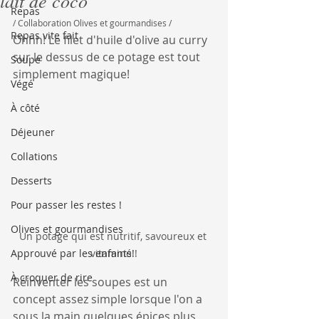
lait de coco
Repas
/ Collaboration Olives et gourmandises /
Repas vite fait
Ohhh! Le filet d'huile d'olive au curry 
sur le dessus de ce potage est tout 
Soupe
simplement magique!
Végé
À côté
Déjeuner
Collations
Desserts
Pour passer les restes !
Olives et gourmandises
Un potage qui est nutritif, savoureux et 
Approuvé par les enfants!
vitaminé !
À croquer de rire
Réinventer les soupes est un 
concept assez simple lorsque l'on a 
sous la main quelques épices plus 