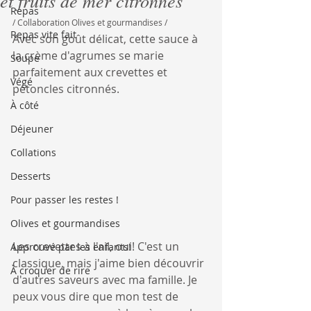
et fruits de mer citronnés
Repas
/ Collaboration Olives et gourmandises /
Repas vite fait
Avec son goût délicat, cette sauce à 
la crème d'agrumes se marie 
Soupe
parfaitement aux crevettes et 
Végé
pétoncles citronnés.
À côté
Déjeuner
Collations
Desserts
Pour passer les restes !
Olives et gourmandises
Les crevettes à l'ail, oui! C'est un 
Approuvé par les enfants!
classique, mais j'aime bien découvrir 
À croquer de rire
d'autres saveurs avec ma famille. Je 
peux vous dire que mon test de 