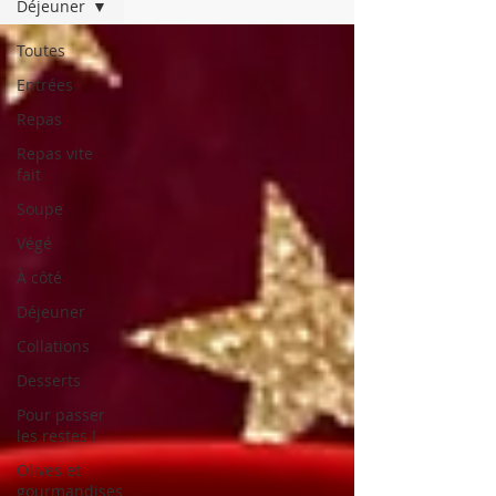
Déjeuner
Toutes
Entrées
Repas
Repas vite
fait
Soupe
Végé
À côté
Déjeuner
Collations
Desserts
Pour passer
les restes !
Olives et
gourmandises