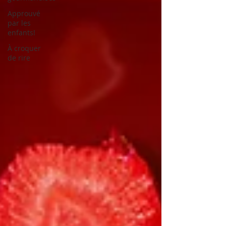
Approuvé
par les
enfants!
À croquer
de rire