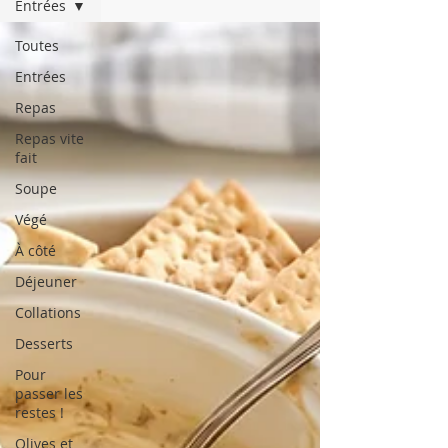
Entrées
Toutes
Entrées
Repas
Repas vite
fait
Soupe
Végé
À côté
Déjeuner
Collations
Desserts
Pour
passer les
restes !
Olives et