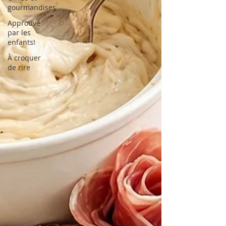
gourmandises
Approuvé
par les
enfants!
À croquer
de rire