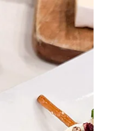
Quand le temps des pommes arrive au
Québec, j’aime préparer des petites
bouchées simples qui font plaisir à tout le
monde. Cette recette de crostinis aux
pommes, ricotta, miel et roquette est
parfaite pour ça: rapide à faire, belle à
présenter et absolument délicieuse. En
quelques minutes, on obtient un déjeuner
ou une entrée sucrée-salée que les
convives vont adorer. Le croustillant du
pain, la douceur des pommes
caramélisées et la fraîcheur de la roquette
se marient à merv