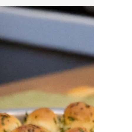
et sa petite touche légèrement sucrée,
cette recette met l’oignon à l’honneur
d’une façon totalement décadente… au
point où même les plus sceptiques
risquent d’en redemander! C’est d’ailleurs
exactement pour cette raison que j’ai créé
cette recette! Elle se retrouvera à la fin de
mon tout premier album jeunesse
«Philémon ne sent pas bon», qui paraîtra
dès le 15 octob